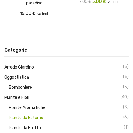
Il
Il
7,00
€
5,00
€
iva incl.
paradiso
prezzo
prezzo
15,00
€
iva incl.
originale
attuale
era:
è:
7,00 €.
5,00 €.
Categorie
(3)
Arredo Giardino
(5)
Oggettistica
(3)
Bomboniere
(40)
Piante e Fiori
(3)
Piante Aromatiche
(6)
Piante da Esterno
(1)
Piante da Frutto