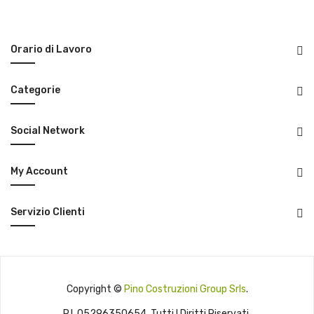
Orario di Lavoro
Categorie
Social Network
My Account
Servizio Clienti
Copyright ©
Pino Costruzioni Group Srls
.
P.I. 05296350654. Tutti I Diritti Riservati.