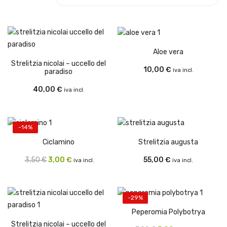
Cookie Policy
Tracking Ordine
Metodi di Pagamento
Spedizione
Contatti
Resi e Rimborsi
Aloe vera
Termini e Condizioni
Strelitzia nicolai – uccello del
10,00
€
iva incl.
paradiso
Spedizione Gratuita
Per ordini da
40,00
€
iva incl.
150,00€
Servizio Clienti: +39 329 70 46
-14%
134
Ciclamino
Strelitzia augusta
Il
Il
3,50
€
3,00
€
55,00
€
iva incl.
iva incl.
prezzo
prezzo
originale
attuale
era:
è:
-29%
3,50 €.
3,00 €.
Peperomia Polybotrya
Strelitzia nicolai – uccello del