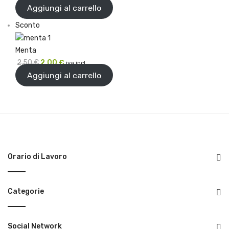
prezzo
prezzo
Aggiungi al carrello
originale
attuale
Prodotto
Sconto
era:
è:
in
20,00 €.
18,00 €.
offerta
Menta
Il
Il
2,50
€
2,00
€
iva incl.
prezzo
prezzo
Aggiungi al carrello
originale
attuale
era:
è:
2,50 €.
2,00 €.
Orario di Lavoro
Categorie
Social Network