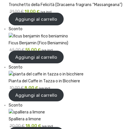
38,00 €.
35,00 €.
offerta
Tronchetto della Felicità (Dracaena fragrans “Massangeana”)
Il
Il
21,00
€
19,00
€
iva incl.
prezzo
prezzo
Aggiungi al carrello
originale
attuale
Prodotto
Sconto
era:
è:
in
21,00 €.
19,00 €.
offerta
Ficus Benjamin (Fico Beniamino)
Il
Il
65,00
€
55,00
€
iva incl.
prezzo
prezzo
Aggiungi al carrello
originale
attuale
Prodotto
Sconto
era:
è:
in
65,00 €.
55,00 €.
offerta
Pianta del Caffe in Tazza o in Bicchiere
Il
Il
10,00
€
8,00
€
iva incl.
prezzo
prezzo
Aggiungi al carrello
originale
attuale
Prodotto
Sconto
era:
è:
in
10,00 €.
8,00 €.
offerta
Spalliera a limone
Il
Il
20,00
€
18,00
€
iva incl.