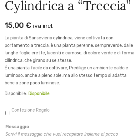
Cylindrica a “Treccia”
Piant
Cookie Policy
Tracking Ordine
o
Metodi di Pagamento
Messa
Spedizione
Contatti
15,00
€
iva incl.
Resi e Rimborsi
nella
Termini e Condizioni
La pianta di Sansevieria cylindrica, viene coltivata con
Bottig
portamento a treccia; è una pianta perenne, sempreverde, dalle
Spedizione Gratuita
Per ordini da
lunghe foglie erette, lucenti e carnose, di colore verde e di forma
150,00€
cilindrica, che girano su se stesse.
É una pianta facile da coltivare, Predilige un ambiente caldo e
Servizio Clienti: +39 329 70 46
luminoso, anche a pieno sole, ma allo stesso tempo si adatta
134
bene a zone poco luminose.
Disponibile:
Disponibile
SI
Confezione Regalo
Messaggio
Scrivi il messaggio che vuoi recapitare insieme al pacco