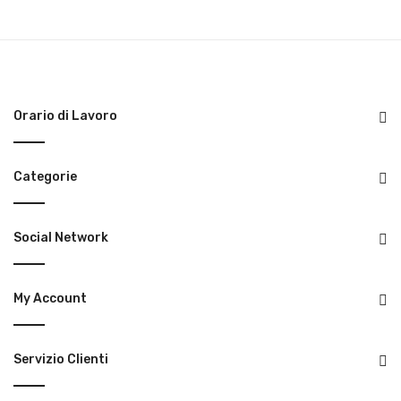
prezzo
prezzo
originale
attuale
era:
è:
7,00 €.
5,00 €.
Orario di Lavoro
Categorie
Social Network
My Account
Servizio Clienti