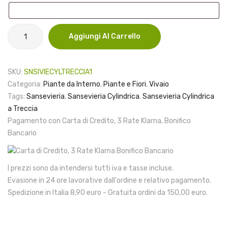
Sansevieria
Aggiungi Al Carrello
Cylindrica
a
"Treccia"
SKU:
SNSIVIECYLTRECCIA1
quantità
Categoria:
Piante da Interno
,
Piante e Fiori
,
Vivaio
Tags:
Sansevieria
,
Sansevieria Cylindrica
,
Sansevieria Cylindrica
a Treccia
Pagamento con Carta di Credito, 3 Rate Klarna, Bonifico
Bancario
I prezzi sono da intendersi tutti iva e tasse incluse.
Evasione in 24 ore lavorative dall'ordine e relativo pagamento.
Spedizione in Italia 8,90 euro - Gratuita ordini da 150,00 euro.