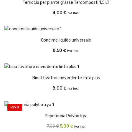
Terriccio per piante grasse Tercomposti 1.5 LT
4,00
€
iva incl.
Concime liquido universale
8,50
€
iva incl.
Bioattivatore rinverdente linfa plus
8,00
€
iva incl.
-29%
Peperomia Polybotrya
Il
Il
7,00
€
5,00
€
iva incl.