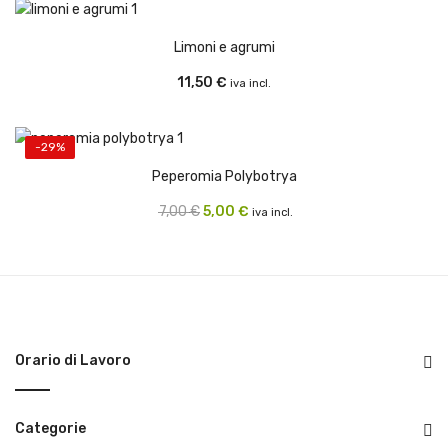
Limoni e agrumi
11,50
€
iva incl.
-29%
Peperomia Polybotrya
Il
Il
7,00
€
5,00
€
iva incl.
prezzo
prezzo
originale
attuale
era:
è:
7,00 €.
5,00 €.
Orario di Lavoro
Categorie