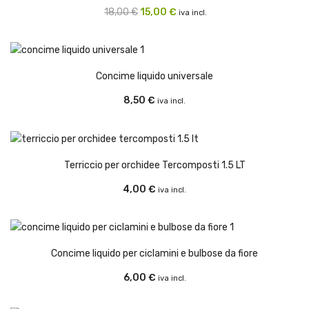
Il
Il
18,00
€
15,00
€
iva incl.
prezzo
prezzo
originale
attuale
era:
è:
Concime liquido universale
18,00 €.
15,00 €.
8,50
€
iva incl.
Terriccio per orchidee Tercomposti 1.5 LT
4,00
€
iva incl.
Concime liquido per ciclamini e bulbose da fiore
6,00
€
iva incl.