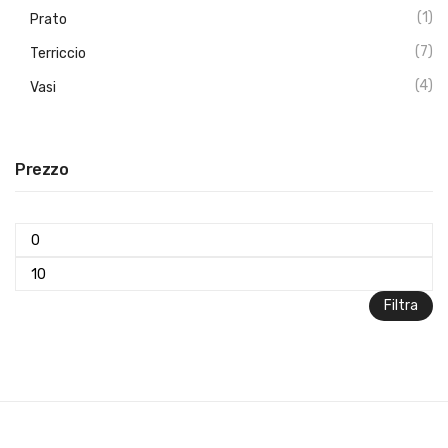
(1)
Prato
(7)
Terriccio
(4)
Vasi
Prezzo
Prezzo
Min
Prezzo
Max
Filtra