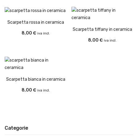
Cookie Policy
Tracking Ordine
Metodi di Pagamento
Spedizione
Contatti
Scarpetta rossa in ceramica
Resi e Rimborsi
Scarpetta tiffany in ceramica
8,00
€
iva incl.
Termini e Condizioni
8,00
€
iva incl.
Spedizione Gratuita
Per ordini da
150,00€
Servizio Clienti: +39 329 70 46
Scarpetta bianca in ceramica
134
8,00
€
iva incl.
Categorie