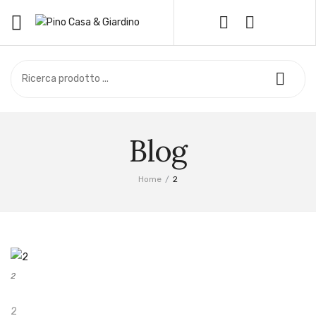
HOME
Oggettistica
Bomboniere
OFFERTE
Piante e Fiori
Piante Aromatiche
NEGOZIO
Piante da Esterno
Blog
SERVIZIO CLIENTI
Piante da Frutto
Piante da Interno
Privacy Policy
Home
/
2
Piante di Agrumi
Cookie Policy
Piante Grasse
Vivaio
Metodi di Pagamento
Concime
Difesa
Spedizione
Prato
2
Termini e Condizioni
Terriccio
Resi e Rimborsi
2
Privacy Policy