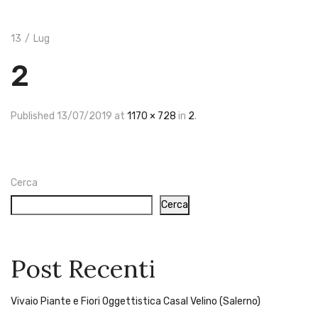
Cookie Policy
Tracking Ordine
Metodi di Pagamento
13
/
Lug
Spedizione
Contatti
2
Resi e Rimborsi
Termini e Condizioni
Spedizione Gratuita
Per ordini da
Published
13/07/2019
at
1170 × 728
in
2
.
150,00€
Servizio Clienti: +39 329 70 46
134
Cerca
Cerca
Post Recenti
Vivaio Piante e Fiori Oggettistica Casal Velino (Salerno)