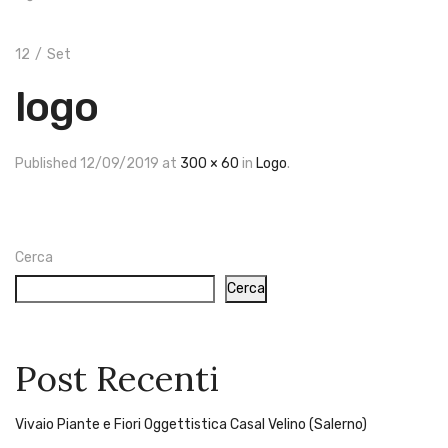
Cookie Policy
Tracking Ordine
Metodi di Pagamento
12
/
Set
Spedizione
Contatti
logo
Resi e Rimborsi
Termini e Condizioni
Spedizione Gratuita
Per ordini da
Published
12/09/2019
at
300 × 60
in
Logo
.
150,00€
Servizio Clienti: +39 329 70 46
134
Cerca
Cerca
Post Recenti
Vivaio Piante e Fiori Oggettistica Casal Velino (Salerno)