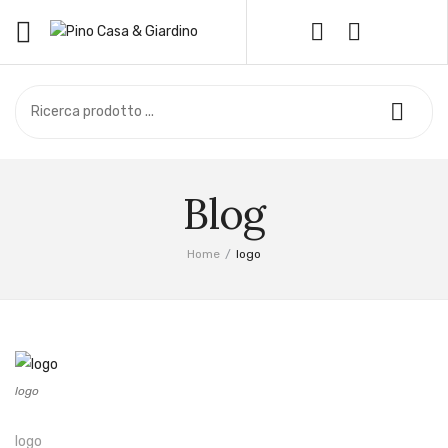
HOME
Oggettistica
Bomboniere
OFFERTE
Piante e Fiori
Piante Aromatiche
NEGOZIO
Piante da Esterno
Blog
SERVIZIO CLIENTI
Piante da Frutto
Piante da Interno
Privacy Policy
Home
/
logo
Piante di Agrumi
Cookie Policy
Piante Grasse
Vivaio
Metodi di Pagamento
Concime
Difesa
Spedizione
Prato
logo
Termini e Condizioni
Terriccio
Resi e Rimborsi
logo
Privacy Policy