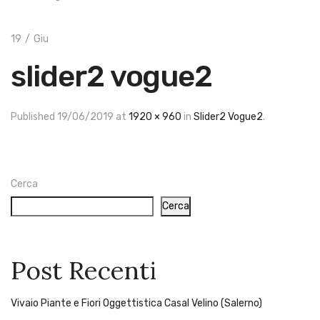
Cookie Policy
Tracking Ordine
Metodi di Pagamento
19
/
Giu
Spedizione
Contatti
slider2 vogue2
Resi e Rimborsi
Termini e Condizioni
Spedizione Gratuita
Per ordini da
Published
19/06/2019
at
1920 × 960
in
Slider2 Vogue2
.
150,00€
Servizio Clienti: +39 329 70 46
Cerca
134
Cerca
Post Recenti
Vivaio Piante e Fiori Oggettistica Casal Velino (Salerno)